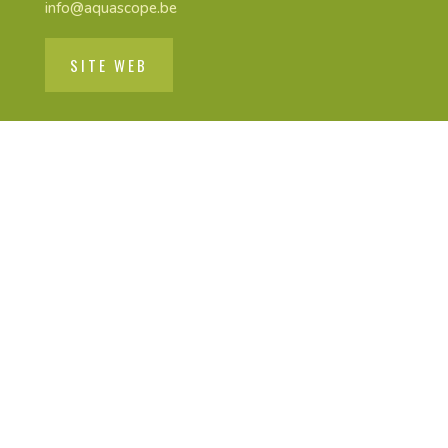
info@aquascope.be
SITE WEB
Site réalisé avec le soutien du Commissariat Général
au Tourisme
designed by
OuiNIcolas
| Site réalisé avec le soutien
du Commissariat Général au Tourisme