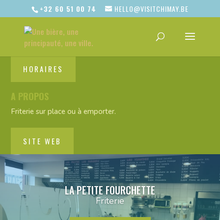
+32 60 51 00 74
HELLO@VISITCHIMAY.BE
HORAIRES
A PROPOS
Friterie sur place ou à emporter.
SITE WEB
LA PETITE FOURCHETTE
Friterie