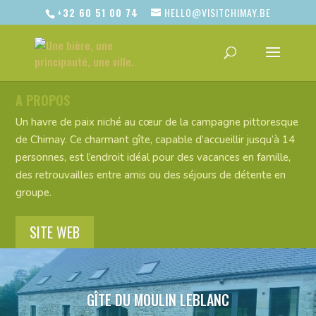
+32 60 51 00 74
HELLO@VISITCHIMAY.BE
A PROPOS
Un havre de paix niché au cœur de la campagne pittoresque
de Chimay. Ce charmant gîte, capable d’accueillir jusqu’à 14
personnes, est l’endroit idéal pour des vacances en famille,
des retrouvailles entre amis ou des séjours de détente en
groupe.
SITE WEB
GÎTE DU MOULIN LEBLANC